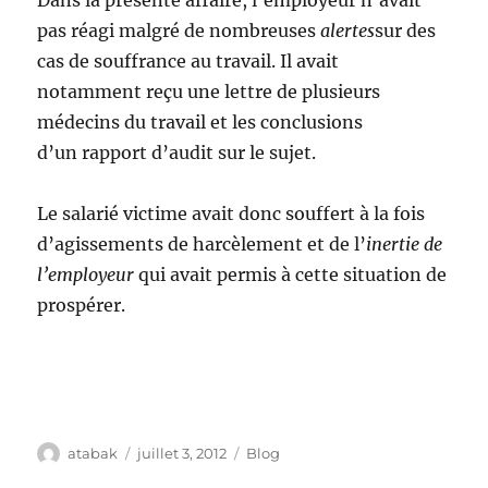
pas réagi malgré de nombreuses
alertes
sur des
cas de souffrance au travail. Il avait
notamment reçu une lettre de plusieurs
médecins du travail et les conclusions
d’un rapport d’audit sur le sujet.
Le salarié victime avait donc souffert à la fois
d’agissements de harcèlement et de l’
inertie de
l’employeur
qui avait permis à cette situation de
prospérer.
Auteur
Publié
Catégories
atabak
juillet 3, 2012
Blog
le