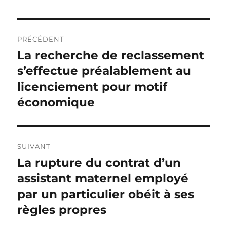
Navigation
PRÉCÉDENT
de
La recherche de reclassement
Publication
précédente :
s’effectue préalablement au
l’article
licenciement pour motif
économique
SUIVANT
La rupture du contrat d’un
Publication
suivante :
assistant maternel employé
par un particulier obéit à ses
règles propres