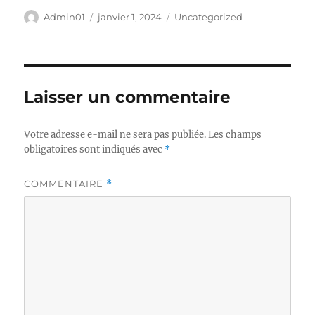
Auteur
Publié
Catégories
Admin01
janvier 1, 2024
Uncategorized
le
Laisser un commentaire
Votre adresse e-mail ne sera pas publiée.
Les champs
obligatoires sont indiqués avec
*
COMMENTAIRE
*