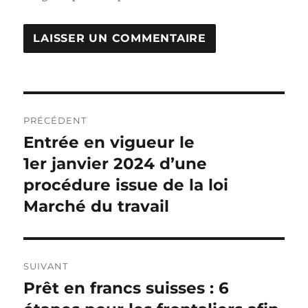
Navigation
PRÉCÉDENT
de
Entrée en vigueur le
Publication
précédente :
1er janvier 2024 d’une
l’article
procédure issue de la loi
Marché du travail
SUIVANT
Prêt en francs suisses : 6
Publication
suivante :