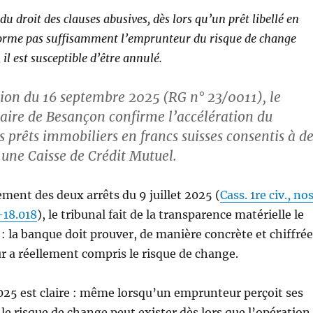
u droit des clauses abusives, dès lors qu’un prêt libellé en
forme pas suffisamment l’emprunteur du risque de change
 il est susceptible d’être annulé.
ion du 16 septembre 2025 (RG n° 23/0011), le
iaire de Besançon confirme l’accélération du
s prêts immobiliers en francs suisses consentis à d
 une Caisse de Crédit Mutuel.
ment des deux arrêts du 9 juillet 2025 (
Cass. 1re civ., no
-18.018
), le tribunal fait de la transparence matérielle le
 : la banque doit prouver, de manière concrète et chiffrée
 a réellement compris le risque de change.
25 est claire : même lorsqu’un emprunteur perçoit ses
le risque de change peut exister dès lors que l’opération