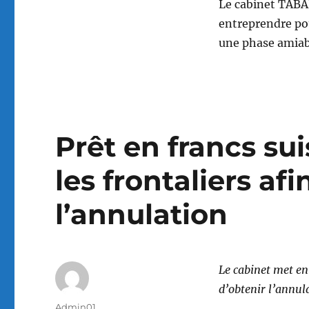
Le cabinet TABA
entreprendre po
une phase amiabl
Prêt en francs sui
les frontaliers afi
l’annulation
Le cabinet met en
d’obtenir l’annula
Auteur
Admin01