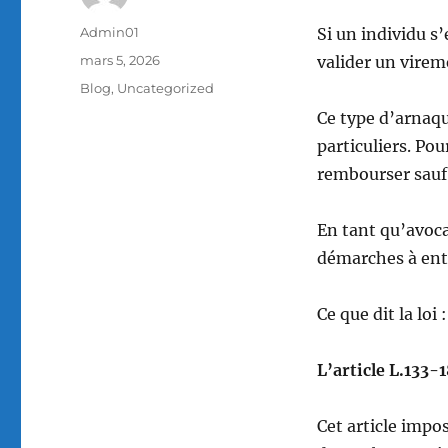
Auteur
Admin01
Si un individu s’
Publié
mars 5, 2026
valider un virem
le
Catégories
Blog
,
Uncategorized
Ce type d’arnaqu
particuliers. Pou
rembourser sauf 
En tant qu’avoca
démarches à entr
Ce que dit la lo
L’article L.133-
Cet article impo