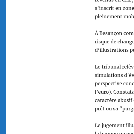
s’inscrit en zon
pleinement mobi
À Besançon comme
risque de chang
d’illustrations 
Le tribunal relè
simulations d’é
perspective conc
l’euro). Constata
caractère abusif
prêt ou sa “purge
Le jugement illu
la banque ne peu