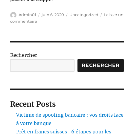
Auteur
Publié
Catégories
Admin01
juin 6, 2020
Uncategorized
Laisser un
le
sur
commentaire
PV
POUR
NON
DÉSIGNATION
DU
Rechercher
CONDUCTEUR
:
RECHERCHER
ILLÉGAL
POUR
LES
INDÉPENDANTS
Recent Posts
Victime de spoofing bancaire : vos droits face
à votre banque
Prêt en francs suisses : 6 étapes pour les