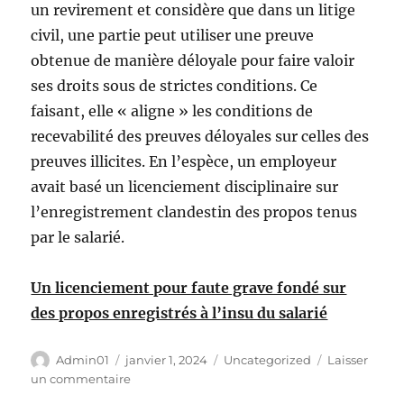
un revirement et considère que dans un litige
civil, une partie peut utiliser une preuve
obtenue de manière déloyale pour faire valoir
ses droits sous de strictes conditions. Ce
faisant, elle « aligne » les conditions de
recevabilité des preuves déloyales sur celles des
preuves illicites. En l’espèce, un employeur
avait basé un licenciement disciplinaire sur
l’enregistrement clandestin des propos tenus
par le salarié.
Un licenciement pour faute grave fondé sur
des propos enregistrés à l’insu du salarié
Auteur
Publié
Catégories
Admin01
janvier 1, 2024
Uncategorized
Laisser
le
sur
un commentaire
La