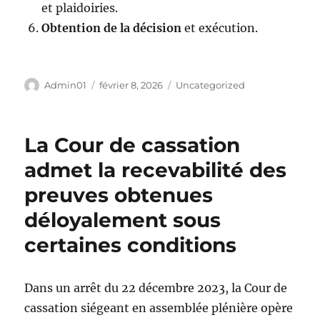
et plaidoiries.
Obtention de la décision
et exécution.
Auteur
Publié
Catégories
Admin01
février 8, 2026
Uncategorized
le
La Cour de cassation
admet la recevabilité des
preuves obtenues
déloyalement sous
certaines conditions
Dans un arrêt du 22 décembre 2023, la Cour de
cassation siégeant en assemblée plénière opère