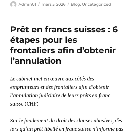
Auteur
Publié
Catégories
Admin01
mars 5, 2026
Blog
,
Uncategorized
le
Prêt en francs suisses : 6
étapes pour les
frontaliers afin d’obtenir
l’annulation
Le cabinet met en œuvre aux côtés des
emprunteurs et des frontaliers afin d’obtenir
l’annulation judiciaire de leurs prêts en franc
suisse
(CHF)
Sur le fondement du droit des clauses abusives, dès
lors qu’un prêt libellé en franc suisse n’informe pas