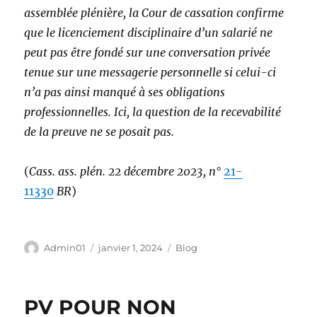
assemblée plénière, la Cour de cassation confirme
que le licenciement disciplinaire d’un salarié ne
peut pas être fondé sur une conversation privée
tenue sur une messagerie personnelle si celui-ci
n’a pas ainsi manqué à ses obligations
professionnelles. Ici, la question de la recevabilité
de la preuve ne se posait pas.
(
Cass. ass. plén. 22 décembre 2023, n°
21-
11330
BR
)
Auteur
Publié
Catégories
Admin01
janvier 1, 2024
Blog
le
PV POUR NON