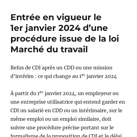
Cour
de
Entrée en vigueur le
cassation
admet
1er janvier 2024 d’une
la
procédure issue de la loi
recevabilité
des
Marché du travail
preuves
obtenues
déloyalement
Refus de CDI après un CDD ou une mission
sous
certaines
er
d’intérim : ce qui change au 1
janvier 2024
conditions
er
À partir du 1
janvier 2024, un employeur ou
une entreprise utilisatrice qui entend garder en
CDI un salarié en CDD ou un intérimaire, sur le
même emploi ou un emploi similaire, doit
suivre une procédure précise portant sur le
formalisme de la proposition de CDI et le délai