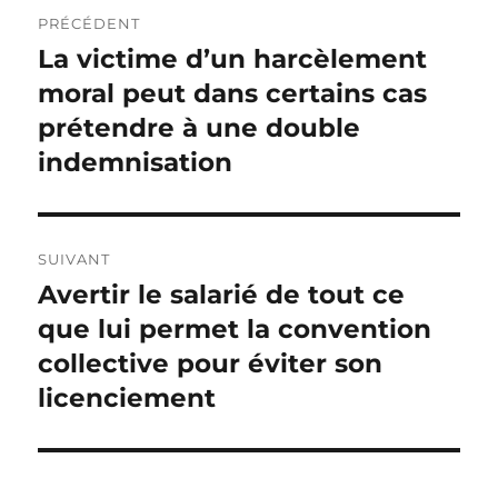
Navigation
PRÉCÉDENT
de
La victime d’un harcèlement
Publication
précédente :
moral peut dans certains cas
l’article
prétendre à une double
indemnisation
SUIVANT
Avertir le salarié de tout ce
Publication
suivante :
que lui permet la convention
collective pour éviter son
licenciement