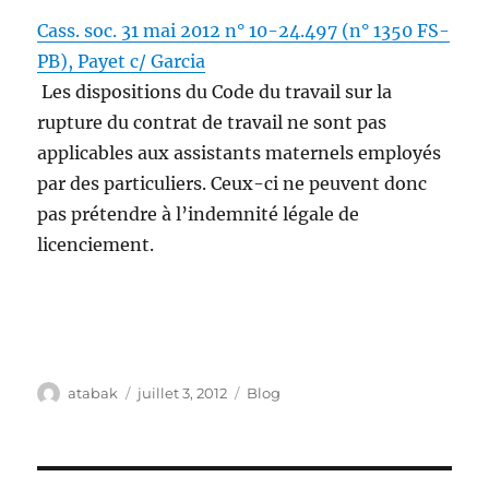
Cass. soc. 31 mai 2012 n° 10-24.497 (n° 1350 FS-
PB), Payet c/ Garcia
Les dispositions du Code du travail sur la
rupture du contrat de travail ne sont pas
applicables aux assistants maternels employés
par des particuliers. Ceux-ci ne peuvent donc
pas prétendre à l’indemnité légale de
licenciement.
Auteur
Publié
Catégories
atabak
juillet 3, 2012
Blog
le