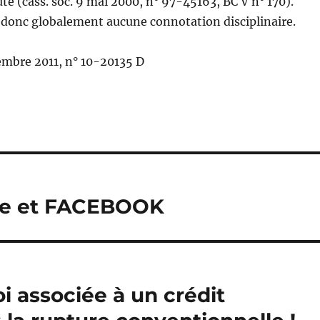
ute (cass. soc. 9 mai 2000, n° 97-45163, BC V n° 170).
t donc globalement aucune connotation disciplinaire.
cembre 2011, n° 10-20135 D
ire et FACEBOOK
i associée à un crédit