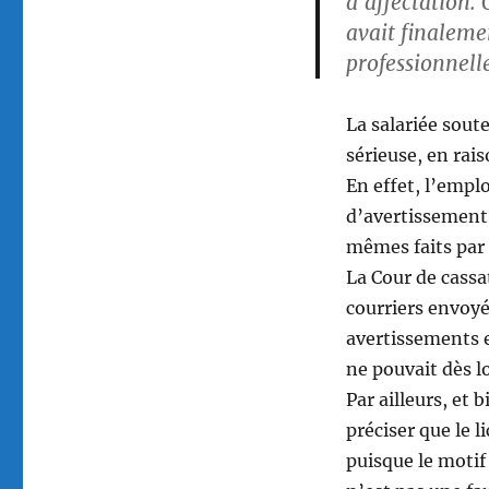
d’affectation. 
avait finalemen
professionnell
La salariée sout
sérieuse, en rai
En effet, l’empl
d’avertissement,
mêmes faits par 
La Cour de cassa
courriers envoyé
avertissements e
ne pouvait dès l
Par ailleurs, et 
préciser que le 
puisque le motif