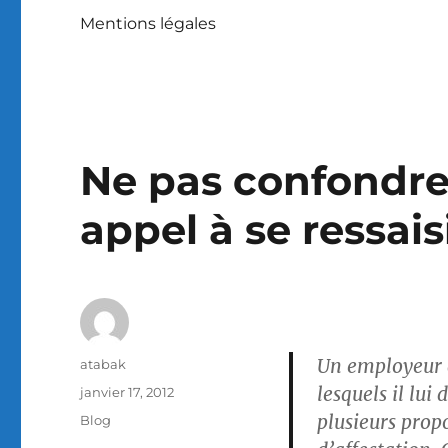
Mentions légales
Ne pas confondre
appel à se ressais
Un employeur a
Auteur
atabak
lesquels il lui
Publié
janvier 17, 2012
le
plusieurs prop
Catégories
Blog