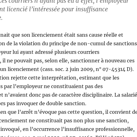
Ces courriers n’ayant pas eu d’effet, l’employeur
t licencié l’intéressée pour insuffisance
e.
enait que son licenciement était sans cause réelle et
son de la violation du principe de non-cumul de sanctions
oyeur lui ayant adressé plusieurs courriers
 il ne pouvait pas, selon elle, sanctionner à nouveau ces
un licenciement (cass. soc. 2 juin 2009, n° 07-45314 D).
tion rejette cette interprétation, estimant que les
s par l’employeur ne constituaient pas des
t n’avaient donc pas de caractère disciplinaire. La salari
ors pas invoquer de double sanction.
bien que l’arrêt n’évoque pas cette question, il convient d
licenciement ne constituait pas non plus une sanction,
 invoqué, en l’occurrence l’insuffisance professionnelle,