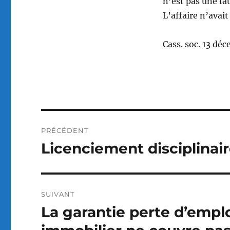
n’est pas une fa
L’affaire n’avai
Cass. soc. 13 dé
Navigation
PRÉCÉDENT
de
Licenciement disciplina
Publication
précédente :
l’article
SUIVANT
La garantie perte d’emplo
Publication
suivante :