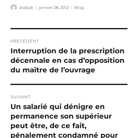
Auteur
Publié
Catégories
atabak
janvier 28, 2012
Blog
le
Navigation
PRÉCÉDENT
de
Interruption de la prescription
Publication
précédente :
décennale en cas d’opposition
l’article
du maître de l’ouvrage
SUIVANT
Un salarié qui dénigre en
Publication
suivante :
permanence son supérieur
peut être, de ce fait,
pénalement condamné pour