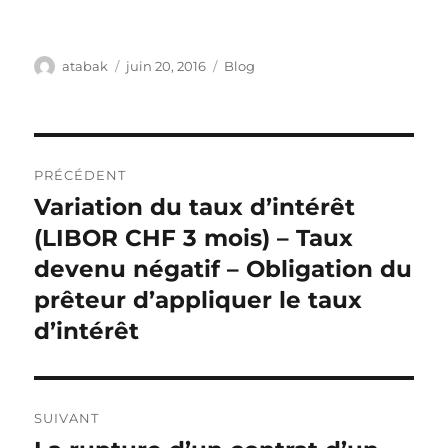
Auteur
Publié
Catégories
atabak
juin 20, 2016
Blog
le
Navigation
PRÉCÉDENT
de
Variation du taux d’intérêt
Publication
précédente :
(LIBOR CHF 3 mois) – Taux
l’article
devenu négatif – Obligation du
prêteur d’appliquer le taux
d’intérêt
SUIVANT