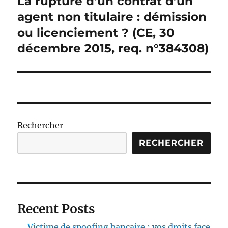
La rupture d’un contrat d’un
Publication
suivante :
agent non titulaire : démission
ou licenciement ? (CE, 30
décembre 2015, req. n°384308)
Rechercher
RECHERCHER
Recent Posts
Victime de spoofing bancaire : vos droits face